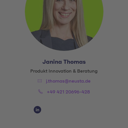
Janina Thomas
Title:
Produkt Innovation & Beratung
Email:
j.thomas@neusta.de
Phone:
+49 421 20696-428
Social Media Links
Social Media Link 1