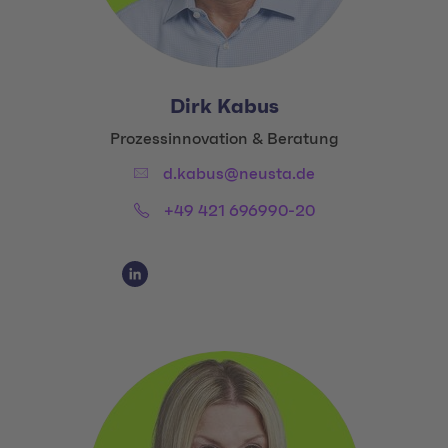
Dirk Kabus
Title:
Prozessinnovation & Beratung
Email:
d.kabus@neusta.de
Phone:
+49 421 696990-20
Social Media Links
Social Media Link 1