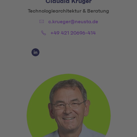
Claudia Krüger
Title:
Technologiearchitektur & Beratung
Email:
c.krueger@neusta.de
Phone:
+49 421 20696-414
Social Media Links
Social Media Link 1